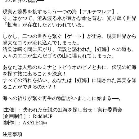
つの世界の物語──
現実と境界を接するもう一つの海【アルテマレア】。
そこはかつて、澄み渡る水が豊かな命を育む、光り輝く世界
『虹海』が存在したといわれている。
しかし、二つの世界を繋ぐ【ゲート】が歪み、現実世界から
膨大なゴミが流れ込んでしまった。
汚染は瞬く間に広がり、伝説と謳われた【虹海】への道も、
人々のエゴが生んだゴミの山に埋もれてしまった。
あなたは人魚のルミナとトビウオのピノと共に、伝説の虹海
を探す旅に出ることを決意！
すべての汚れを払い、あなたは【虹海】に隠された真実を知
ることができるのか？！
海への祈りが繋ぐ再生の物語がいまここに始まる──。
[主催] ： 失われた伝説の虹海を探し出せ！実行委員会
[企画制作] ： RiddleUP
[制作] ： ASATEC㈱
注意事項